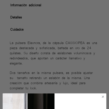
Información adicional
Detalles
Cuidados
La pulsera Eleonora, de la cápsula CASSIOPEA es una
pieza destacada y sofisticada, bañada en oro de 24
quilates. Su diseño consta de eslabones voluminosos y
redondeados, que aportan un carácter llamativo y
elegante.
Dos tamaños en la misma pulsera, es posible ajustar
su tamaño retirando un eslabón de la misma. Una
creación que combina artesanía y lujo, ideal para
completar tu look.
Baño en oro de 24 quilates
2 tamaños, eslabón de quita y pon