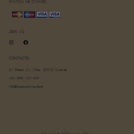
POLÍTICA DE COOKIES
JOIN US
I
F
n
a
s
c
t
e
CONTACTO
a
b
g
o
C/ Paseo 21, 1ºIzq. 32003 Ourense
r
o
a
k
+34 988 107 437
m
info@lopezclothing.store
Copyright © 2026 Lopez clothing