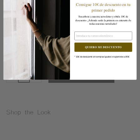
Consigue 10€ de descuento en tu
Libre de níquel y plomo
primer pedido
Suscríbete a nuestra newsletter y obtén 10€ de
descuento. ¡Además serás la primera en enterarte de
Base de latón reciclado
todas nuestras novedades!
Email
THEODOREPulsera
Talla
Eleonora
cantidad
QUIERO MI DESCUENTO
* 10€ de descuento en compras iguales o superiores a 80€
-
+
AÑADIR AL CARRITO
Shop the Look