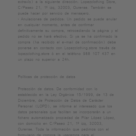
extravío) a la siguiente dirección: Lopezclothing Store,
C/Paseo 21, 1º izq, 32003, Ourense. También se
puede hacer por servicio de mensajero.
• Anulaciones de pedidos: Un pedido se puede anular
en cualquier momento, antes de confirmar
definitivamente su compra, retrocediendo la página y el
pedido no se hará efectivo. Si ya se ha confirmado la
compra (ha recibido el e-mail de confirmación) debe
ponerse en contacto con Lopezclothing.store través de
lopezclothing.store ó en el teléfono 988 107 437 en
un plazo no superior a 24h.
Políticas de protección de datos
Protección de datos: De conformidad con lo
establecido en la Ley Orgánica 15/1999, de 13 de
Diciembre, de Protección de Datos de Carácter
Personal (LOPD), se informa al interesado que los
datos personales que faciliten se incorporarán a un
fichero automatizado propiedad de Pilar López López,
con domicilio en C/Paseo 21, 1º izq, 32003,
Ourense. Toda la información que pedimos con el
formulario de compra la usaremos para el