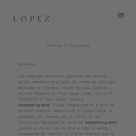
Ir
al
MEN
contenido
PRI
Términos & Condiciones
Generales
Las presentes condiciones generales de venta se
aplican estrictamente a todas las ventas de productos
efectuadas en España, incluido las Islas Canarias y
las Islas Baleares por Pilar López López, con N.I.F.
34994996-J. Todo pedido hecho a
lopezclothing.store
, implica necesariamente a título de
condición esencial, determinante e imprescindible, la
aceptación sin reservas por el Cliente de las
Condiciones Generales de Venta de
lopezclothing.store
,
vigentes el día en que se lleve a cabo el pedido
correspondiente. Además, el Cliente reconoce que la