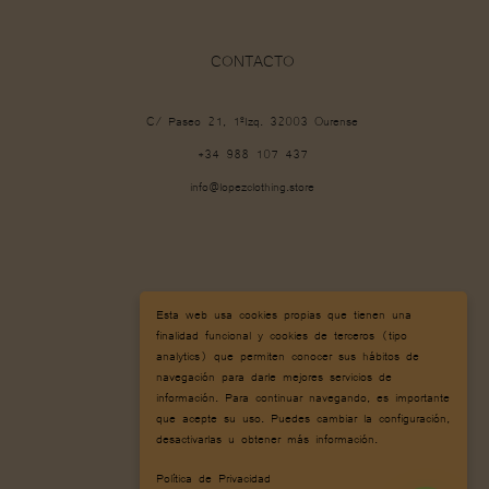
CONTACTO
C/ Paseo 21, 1ºIzq. 32003 Ourense
+34 988 107 437
info@lopezclothing.store
Esta web usa cookies propias que tienen una
finalidad funcional y cookies de terceros (tipo
analytics) que permiten conocer sus hábitos de
navegación para darle mejores servicios de
información. Para continuar navegando, es importante
que acepte su uso. Puedes cambiar la configuración,
desactivarlas u obtener más información.
Política de Privacidad