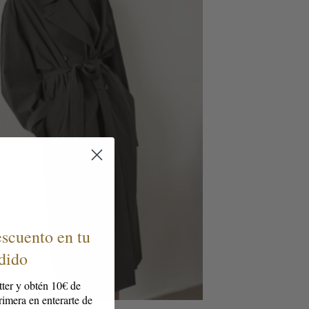
scuento en tu
dido
tter y obtén 10€ de
imera en enterarte de