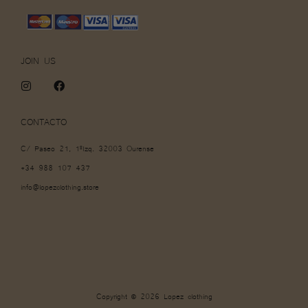
JOIN US
I
F
n
a
s
c
t
e
CONTACTO
a
b
g
o
C/ Paseo 21, 1ºIzq. 32003 Ourense
r
o
a
k
+34 988 107 437
m
info@lopezclothing.store
Copyright © 2026 Lopez clothing