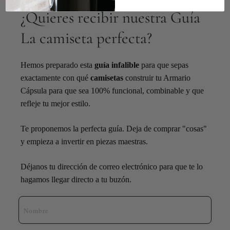
¿Quieres recibir nuestra Guía
La camiseta perfecta?​
Hemos preparado esta
guía infalible
para que sepas
exactamente con qué
camisetas
construir tu Armario
Cápsula para que sea 100% funcional, combinable y que
refleje tu mejor estilo.
Te proponemos la perfecta guía. Deja de comprar "cosas"
y empieza a invertir en piezas maestras.
Déjanos tu dirección de correo electrónico para que te lo
hagamos llegar directo a tu buzón.
Nombre