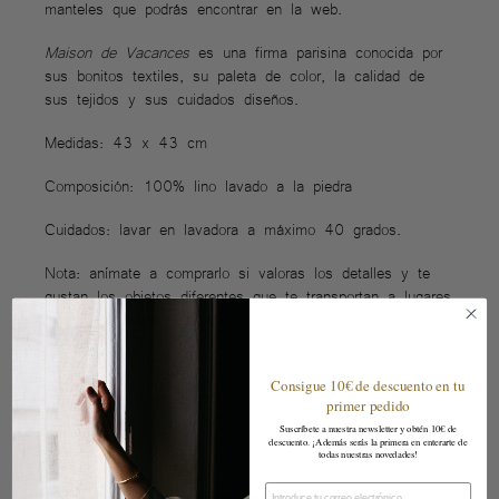
manteles que podrás encontrar en la web.
Maison de Vacances
es una firma parisina conocida por
sus bonitos textiles, su paleta de color, la calidad de
sus tejidos y sus cuidados diseños.
Medidas: 43 x 43 cm
Composición: 100% lino lavado a la piedra
Cuidados: lavar en lavadora a máximo 40 grados.
Nota: anímate a comprarlo si valoras los detalles y te
gustan los objetos diferentes que te transportan a lugares
mágicos sin salir de casa.
MAISON
Color
DE
Consigue 10€ de descuento en tu
primer pedido
VACANCESServilleta
Vichy
Suscríbete a nuestra newsletter y obtén 10€ de
descuento. ¡Además serás la primera en enterarte de
cantidad
todas nuestras novedades!
Email