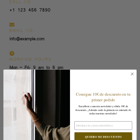
CALL US
+1 123 456 7890
EMAIL US
info@example.com
WORKING HOURS
Mon – Fri: 9 am to 6 pm
Consigue 10€ de descuento en tu
primer pedido
Suscríbete a nuestra newsletter y obtén 10€ de
descuento. ¡Además serás la primera en enterarte de
todas nuestras novedades!
Email
QUIERO MI DESCUENTO