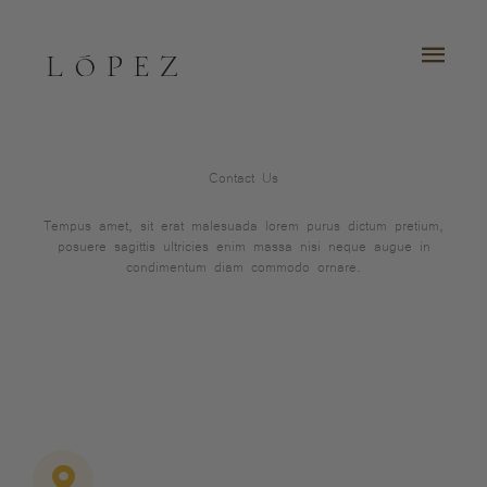
Ir
al
MEN
contenido
PRI
Contact Us
Tempus amet, sit erat malesuada lorem purus dictum pretium,
posuere sagittis ultricies enim massa nisi neque augue in
condimentum diam commodo ornare.