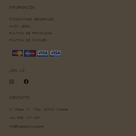
INFORMACIÓN
CONDICIONES GENERALES
AVISO LEGAL
POLÍTICA DE PRIVACIDAD
POLÍTICA DE COOKIES
JOIN US
I
F
n
a
s
c
t
e
CONTACTO
a
b
g
o
C/ Paseo 21, 1ºIzq. 32003 Ourense
r
o
a
k
+34 988 107 437
m
info@lopezclothing.store