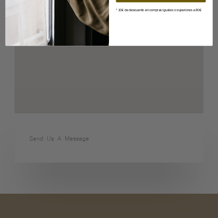
* 10€ de descuento en compras iguales o superiores a 80€
Send Us A Message