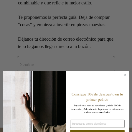
combinable y que refleje tu mejor estilo.
Te proponemos la perfecta guía. Deja de comprar
"cosas" y empieza a invertir en piezas maestras.
Déjanos tu dirección de correo electrónico para que
te lo hagamos llegar directo a tu buzón.
Nombre
Email
Consigue 10€ de descuento en tu
primer pedido
¡Envíamelo!
Suscríbete a nuestra newsletter y obtén 10€ de
descuento. ¡Además serás la primera en enterarte de
todas nuestras novedades!
Email