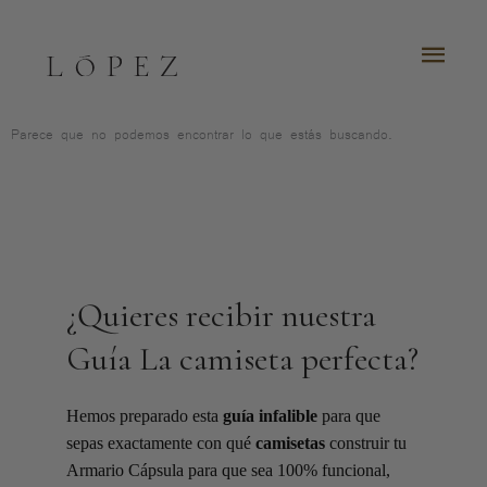
Ir
al
MEN
contenido
PRI
Parece que no podemos encontrar lo que estás buscando.
¿Quieres recibir nuestra
Guía La camiseta perfecta?​
Hemos preparado esta
guía infalible
para que
sepas exactamente con qué
camisetas
construir tu
Armario Cápsula para que sea 100% funcional,